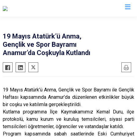
Mersin
19 Mayıs Atatürk’ü Anma,
Gençlik ve Spor Bayramı
Anamur
Silifke
Anamur’da Coşkuyla Kutlandı
Aydıncık
Tarsus
Bozyazı
Akdeniz
Çamlıyayla
Mezitli
Erdemli
Toroslar
19 Mayıs Atatürk’ü Anma, Gençlik ve Spor Bayramı ile Gençlik
Gülnar
Yenişehir
Haftası kapsamında Anamur’da düzenlenen etkinlikler büyük
bir coşku ve katılımla gerçekleştirildi.
Mut
Kutlama programına İlçe Kaymakamımız Kemal Duru, ilçe
protokolü, kamu kurum ve kuruluş temsilcileri, siyasi parti
temsilcileri öğretmenler, öğrenciler ve vatandaşlar katıldı.
Program kapsamında sabah saatlerinde Eski Cumhuriyet