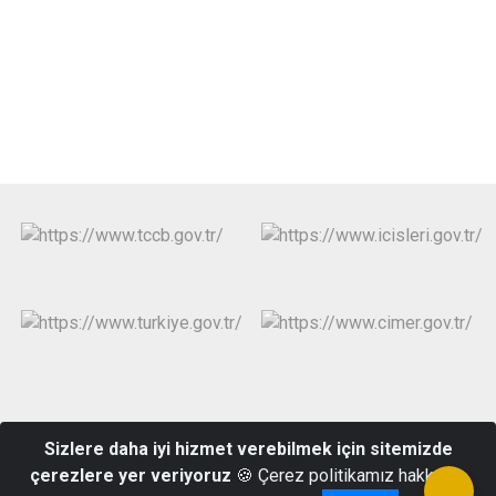
Yeşilyurt Mahallesi Halide Edip Adıvar Caddesi 33640
Sizlere daha iyi hizmet verebilmek için sitemizde
Anamur/MERSİN
çerezlere yer veriyoruz
🍪 Çerez politikamız hakkında
Telefon : (324) 814 1004 Belgegeçer : (324) 814 1168