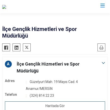
Mersin
İlçe Gençlik Hizmetleri ve Spor
Müdürlüğü
Anamur
Silifke
Aydıncık
Tarsus
Bozyazı
Akdeniz
Çamlıyayla
Mezitli
İlçe Gençlik Hizmetleri ve Spor
A
Erdemli
Toroslar
Müdürlüğü
Gülnar
Yenişehir
Adres
Güzelyurt Mah. 19 Mayıs Cad. 4
Mut
Anamur/MERSİN
Telefon
(324) 814 22 23
Haritada Gör