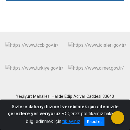
Yeşilyurt Mahallesi Halide Edip Adıvar Caddesi 33640
Anamur/MERSİN
Sizlere daha iyi hizmet verebilmek için sitemizde
Telefon : (324) 814 1004 Belgegeçer : (324) 814 1168
çerezlere yer veriyoruz
🍪 Çerez politikamız hakkında
bilgi edinmek için
tıklayınız
Kabul et