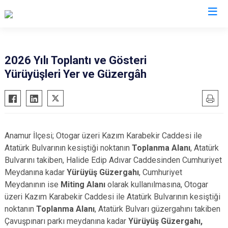
Mersin
2026 Yılı Toplantı ve Gösteri
Yürüyüşleri Yer ve Güzergâh
Anamur
Silifke
Aydıncık
Tarsus
Bozyazı
Akdeniz
Çamlıyayla
Mezitli
Anamur İlçesi; Otogar üzeri Kazım Karabekir Caddesi ile
Erdemli
Toroslar
Atatürk Bulvarının kesiştiği noktanın
Toplanma Alanı
, Atatürk
Gülnar
Yenişehir
Bulvarını takiben, Halide Edip Adıvar Caddesinden Cumhuriyet
Meydanına kadar
Yürüyüş Güzergahı
, Cumhuriyet
Mut
Meydanının ise
Miting Alanı
olarak kullanılmasına, Otogar
üzeri Kazım Karabekir Caddesi ile Atatürk Bulvarının kesiştiği
noktanın
Toplanma Alanı
, Atatürk Bulvarı güzergahını takiben
Çavuşpınarı parkı meydanına kadar
Yürüyüş Güzergahı,