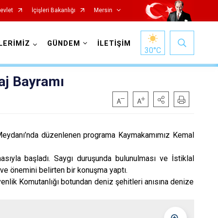
evlet
İçişleri Bakanlığı
Mersin
LERİMİZ
GÜNDEM
İLETİŞİM
30
°C
aj Bayramı
t Meydanı’nda düzenlenen programa Kaymakamımız Kemal
Silifke
ıyla başladı. Saygı duruşunda bulunulması ve İstiklal
Tarsus
e önemini belirten bir konuşma yaptı.
enlik Komutanlığı botundan deniz şehitleri anısına denize
Akdeniz
Mezitli