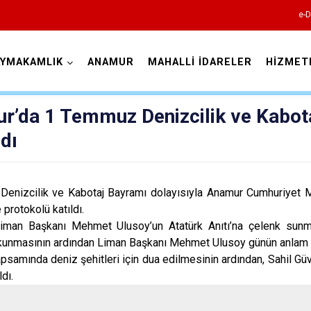
e-D
AYMAKAMLIK
ANAMUR
MAHALLİ İDARELER
HİZMET
Mersin
r’da 1 Temmuz Denizcilik ve Kabot
dı
enizcilik ve Kabotaj Bayramı dolayısıyla Anamur Cumhuriye
e protokolü katıldı.
Anamur
iman Başkanı Mehmet Ulusoy’un Atatürk Anıtı’na çelenk sunmas
Aydıncık
kunmasının ardından Liman Başkanı Mehmet Ulusoy günün anlam v
samında deniz şehitleri için dua edilmesinin ardından, Sahil Güv
Bozyazı
ldı.
Çamlıyayla