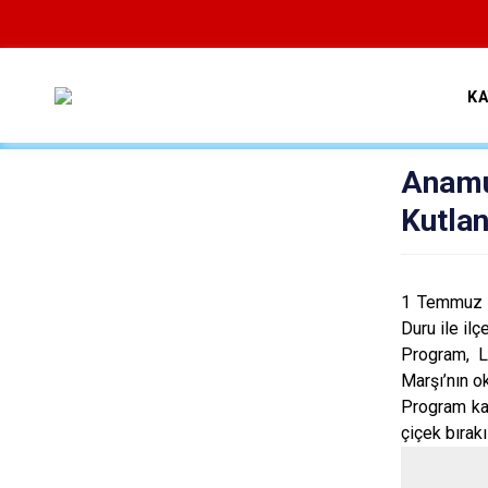
K
Anamu
Kutlan
1 Temmuz D
Duru ile ilç
Program, L
Marşı’nın o
Program kap
çiçek bırakı