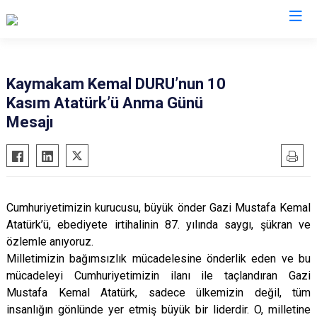
Mersin
Kaymakam Kemal DURU’nun 10
Kasım Atatürk’ü Anma Günü
Anamur
Silifke
Mesajı
Aydıncık
Tarsus
Bozyazı
Akdeniz
Çamlıyayla
Mezitli
Erdemli
Toroslar
Cumhuriyetimizin kurucusu, büyük önder Gazi Mustafa Kemal
Gülnar
Yenişehir
Atatürk’ü, ebediyete irtihalinin 87. yılında saygı, şükran ve
özlemle anıyoruz.
Mut
Milletimizin bağımsızlık mücadelesine önderlik eden ve bu
mücadeleyi Cumhuriyetimizin ilanı ile taçlandıran Gazi
Mustafa Kemal Atatürk, sadece ülkemizin değil, tüm
insanlığın gönlünde yer etmiş büyük bir liderdir. O, milletine