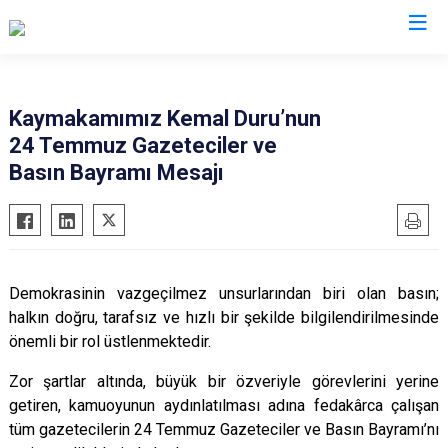
Mersin
Kaymakamımız Kemal Duru’nun
24 Temmuz Gazeteciler ve
Anamur
Silifke
Basın Bayramı Mesajı
Aydıncık
Tarsus
Bozyazı
Akdeniz
Çamlıyayla
Mezitli
Erdemli
Toroslar
Demokrasinin vazgeçilmez unsurlarından biri olan basın;
Gülnar
Yenişehir
halkın doğru, tarafsız ve hızlı bir şekilde bilgilendirilmesinde
önemli bir rol üstlenmektedir.
Mut
Zor şartlar altında, büyük bir özveriyle görevlerini yerine
getiren, kamuoyunun aydınlatılması adına fedakârca çalışan
tüm gazetecilerin 24 Temmuz Gazeteciler ve Basın Bayramı’nı