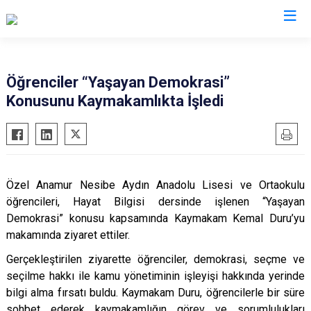
Mersin
Öğrenciler “Yaşayan Demokrasi”
Konusunu Kaymakamlıkta İşledi
Anamur
Silifke
Aydıncık
Tarsus
Bozyazı
Akdeniz
Çamlıyayla
Mezitli
Özel Anamur Nesibe Aydın Anadolu Lisesi ve Ortaokulu
Erdemli
Toroslar
öğrencileri, Hayat Bilgisi dersinde işlenen “Yaşayan
Gülnar
Yenişehir
Demokrasi” konusu kapsamında Kaymakam Kemal Duru’yu
makamında ziyaret ettiler.
Mut
Gerçekleştirilen ziyarette öğrenciler, demokrasi, seçme ve
seçilme hakkı ile kamu yönetiminin işleyişi hakkında yerinde
bilgi alma fırsatı buldu. Kaymakam Duru, öğrencilerle bir süre
sohbet ederek kaymakamlığın görev ve sorumlulukları