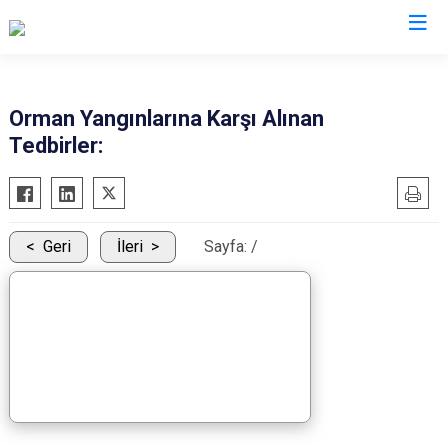
Mersin
Orman Yangınlarına Karşı Alınan
Tedbirler:
Anamur
Silifke
Aydıncık
Tarsus
Bozyazı
Akdeniz
Geri
İleri
Sayfa:
/
Çamlıyayla
Mezitli
Erdemli
Toroslar
Gülnar
Yenişehir
Mut