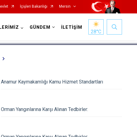
evlet
İçişleri Bakanlığı
Mersin
1
/
5
LERİMİZ
GÜNDEM
İLETİŞİM
28
°C
Anamur Kaymakamlığı Kamu Hizmet Standartları
Silifke
Tarsus
Orman Yangınlarına Karşı Alınan Tedbirler:
Akdeniz
Mezitli
Orman Yangınlarına Karşı Alınan Tedbirler: