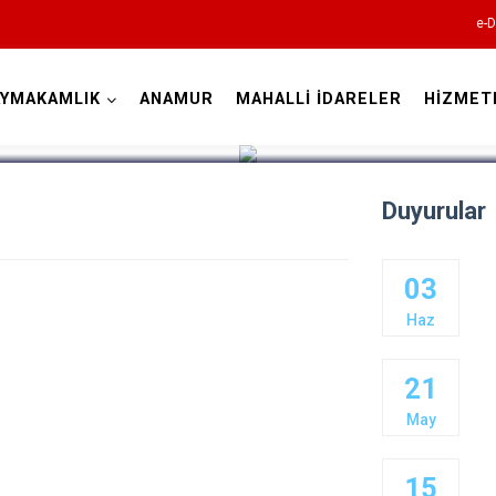
e-D
AYMAKAMLIK
ANAMUR
MAHALLİ İDARELER
HİZMET
Mersin
Duyurular
03
Haz
Anamur
21
Aydıncık
May
Bozyazı
Çamlıyayla
15