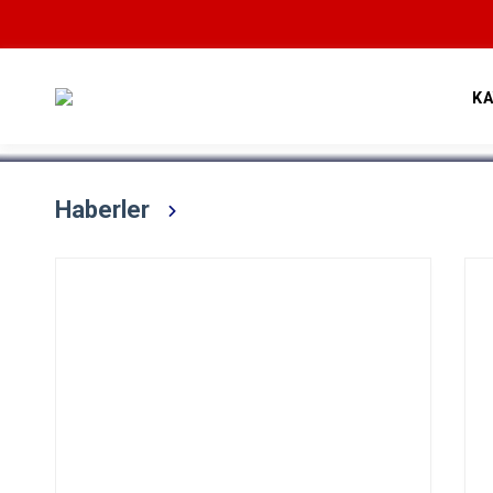
Devamını Oku
K
Haberler