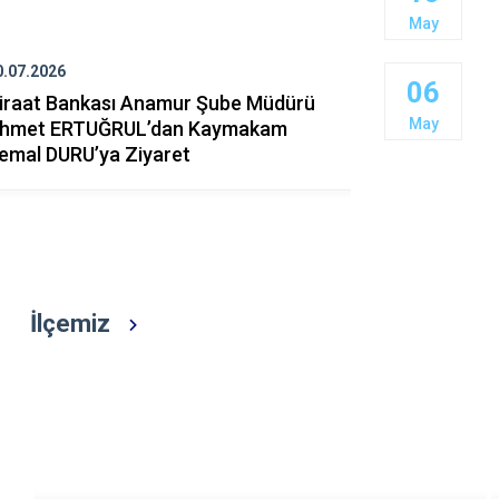
Erdemli
May
Gülnar
0.07.2026
20.07.2026
Mut
06
iraat Bankası Anamur Şube Müdürü
Kaymakam 
May
hmet ERTUĞRUL’dan Kaymakam
Barış Harek
emal DURU’ya Ziyaret
Mesajı
İlçemiz